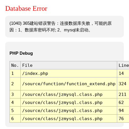
Database Error
(1040) 365建站错误警告：连接数据库失败，可能的原
因：1、数据库密码不对; 2、mysql未启动。
PHP Debug
No.
File
Line
1
/index.php
14
2
/source/function/function_extend.php
324
3
/source/class/jzmysql.class.php
211
4
/source/class/jzmysql.class.php
62
5
/source/class/jzmysql.class.php
94
6
/source/class/jzmysql.class.php
76