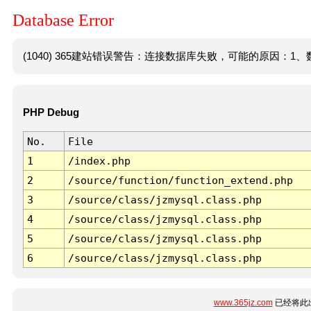
Database Error
(1040) 365建站错误警告：连接数据库失败，可能的原因：1、数
PHP Debug
No.
File
1
/index.php
2
/source/function/function_extend.php
3
/source/class/jzmysql.class.php
4
/source/class/jzmysql.class.php
5
/source/class/jzmysql.class.php
6
/source/class/jzmysql.class.php
www.365jz.com
已经将此