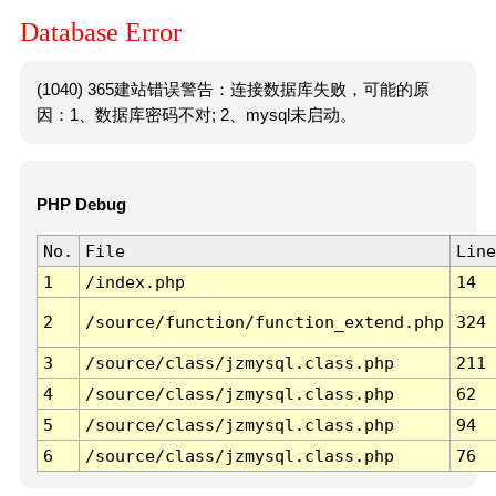
Database Error
(1040) 365建站错误警告：连接数据库失败，可能的原
因：1、数据库密码不对; 2、mysql未启动。
PHP Debug
No.
File
Line
1
/index.php
14
2
/source/function/function_extend.php
324
3
/source/class/jzmysql.class.php
211
4
/source/class/jzmysql.class.php
62
5
/source/class/jzmysql.class.php
94
6
/source/class/jzmysql.class.php
76