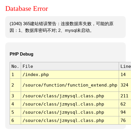
Database Error
(1040) 365建站错误警告：连接数据库失败，可能的原
因：1、数据库密码不对; 2、mysql未启动。
PHP Debug
No.
File
Line
1
/index.php
14
2
/source/function/function_extend.php
324
3
/source/class/jzmysql.class.php
211
4
/source/class/jzmysql.class.php
62
5
/source/class/jzmysql.class.php
94
6
/source/class/jzmysql.class.php
76