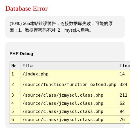
Database Error
(1040) 365建站错误警告：连接数据库失败，可能的原
因：1、数据库密码不对; 2、mysql未启动。
PHP Debug
No.
File
Line
1
/index.php
14
2
/source/function/function_extend.php
324
3
/source/class/jzmysql.class.php
211
4
/source/class/jzmysql.class.php
62
5
/source/class/jzmysql.class.php
94
6
/source/class/jzmysql.class.php
76