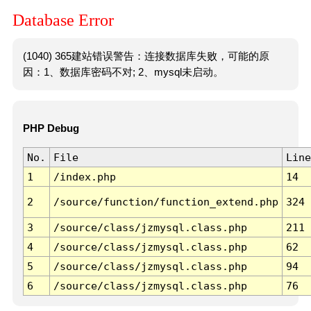
Database Error
(1040) 365建站错误警告：连接数据库失败，可能的原
因：1、数据库密码不对; 2、mysql未启动。
PHP Debug
No.
File
Line
1
/index.php
14
2
/source/function/function_extend.php
324
3
/source/class/jzmysql.class.php
211
4
/source/class/jzmysql.class.php
62
5
/source/class/jzmysql.class.php
94
6
/source/class/jzmysql.class.php
76