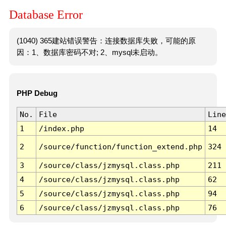
Database Error
(1040) 365建站错误警告：连接数据库失败，可能的原
因：1、数据库密码不对; 2、mysql未启动。
PHP Debug
No.
File
Line
1
/index.php
14
2
/source/function/function_extend.php
324
3
/source/class/jzmysql.class.php
211
4
/source/class/jzmysql.class.php
62
5
/source/class/jzmysql.class.php
94
6
/source/class/jzmysql.class.php
76