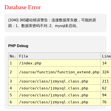
Database Error
(1040) 365建站错误警告：连接数据库失败，可能的原
因：1、数据库密码不对; 2、mysql未启动。
PHP Debug
No.
File
Line
1
/index.php
14
2
/source/function/function_extend.php
324
3
/source/class/jzmysql.class.php
211
4
/source/class/jzmysql.class.php
62
5
/source/class/jzmysql.class.php
94
6
/source/class/jzmysql.class.php
76