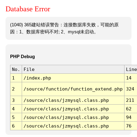
Database Error
(1040) 365建站错误警告：连接数据库失败，可能的原
因：1、数据库密码不对; 2、mysql未启动。
PHP Debug
No.
File
Line
1
/index.php
14
2
/source/function/function_extend.php
324
3
/source/class/jzmysql.class.php
211
4
/source/class/jzmysql.class.php
62
5
/source/class/jzmysql.class.php
94
6
/source/class/jzmysql.class.php
76