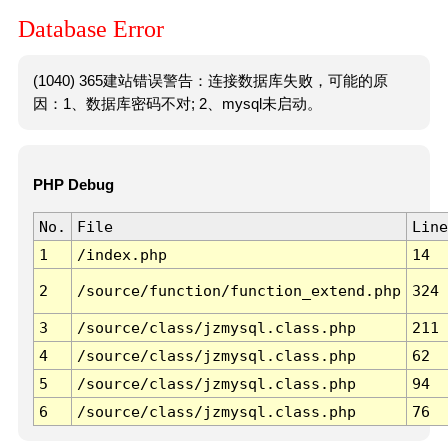
Database Error
(1040) 365建站错误警告：连接数据库失败，可能的原
因：1、数据库密码不对; 2、mysql未启动。
PHP Debug
No.
File
Line
1
/index.php
14
2
/source/function/function_extend.php
324
3
/source/class/jzmysql.class.php
211
4
/source/class/jzmysql.class.php
62
5
/source/class/jzmysql.class.php
94
6
/source/class/jzmysql.class.php
76