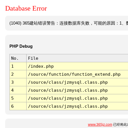
Database Error
(1040) 365建站错误警告：连接数据库失败，可能的原因：1、数
PHP Debug
No.
File
1
/index.php
2
/source/function/function_extend.php
3
/source/class/jzmysql.class.php
4
/source/class/jzmysql.class.php
5
/source/class/jzmysql.class.php
6
/source/class/jzmysql.class.php
www.365jz.com
已经将此