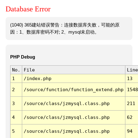
Database Error
(1040) 365建站错误警告：连接数据库失败，可能的原
因：1、数据库密码不对; 2、mysql未启动。
PHP Debug
No.
File
Line
1
/index.php
13
2
/source/function/function_extend.php
1548
3
/source/class/jzmysql.class.php
211
4
/source/class/jzmysql.class.php
62
5
/source/class/jzmysql.class.php
94