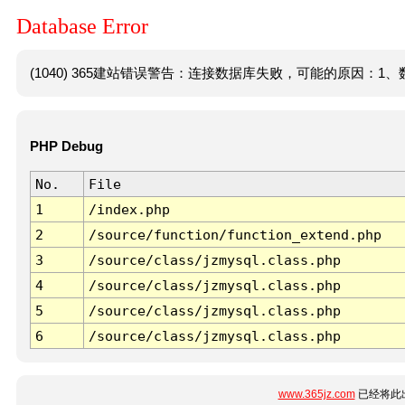
Database Error
(1040) 365建站错误警告：连接数据库失败，可能的原因：1、数
PHP Debug
No.
File
1
/index.php
2
/source/function/function_extend.php
3
/source/class/jzmysql.class.php
4
/source/class/jzmysql.class.php
5
/source/class/jzmysql.class.php
6
/source/class/jzmysql.class.php
www.365jz.com
已经将此