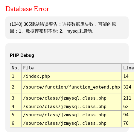
Database Error
(1040) 365建站错误警告：连接数据库失败，可能的原
因：1、数据库密码不对; 2、mysql未启动。
PHP Debug
No.
File
Line
1
/index.php
14
2
/source/function/function_extend.php
324
3
/source/class/jzmysql.class.php
211
4
/source/class/jzmysql.class.php
62
5
/source/class/jzmysql.class.php
94
6
/source/class/jzmysql.class.php
76