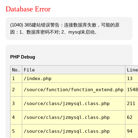
Database Error
(1040) 365建站错误警告：连接数据库失败，可能的原
因：1、数据库密码不对; 2、mysql未启动。
PHP Debug
No.
File
Line
1
/index.php
13
2
/source/function/function_extend.php
1548
3
/source/class/jzmysql.class.php
211
4
/source/class/jzmysql.class.php
62
5
/source/class/jzmysql.class.php
94