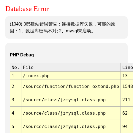
Database Error
(1040) 365建站错误警告：连接数据库失败，可能的原
因：1、数据库密码不对; 2、mysql未启动。
PHP Debug
No.
File
Line
1
/index.php
13
2
/source/function/function_extend.php
1548
3
/source/class/jzmysql.class.php
211
4
/source/class/jzmysql.class.php
62
5
/source/class/jzmysql.class.php
94