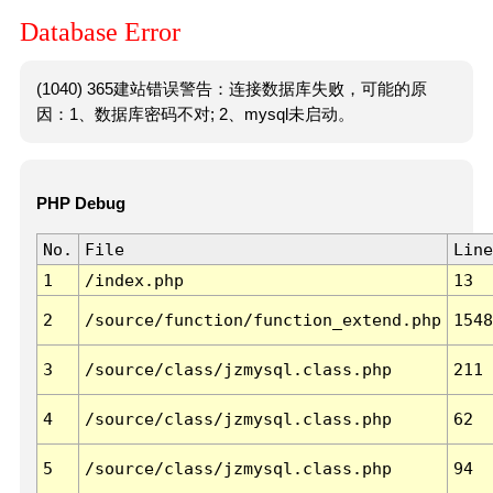
Database Error
(1040) 365建站错误警告：连接数据库失败，可能的原
因：1、数据库密码不对; 2、mysql未启动。
PHP Debug
No.
File
Line
1
/index.php
13
2
/source/function/function_extend.php
1548
3
/source/class/jzmysql.class.php
211
4
/source/class/jzmysql.class.php
62
5
/source/class/jzmysql.class.php
94