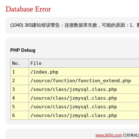
Database Error
(1040) 365建站错误警告：连接数据库失败，可能的原因：1、数
PHP Debug
No.
File
1
/index.php
2
/source/function/function_extend.php
3
/source/class/jzmysql.class.php
4
/source/class/jzmysql.class.php
5
/source/class/jzmysql.class.php
6
/source/class/jzmysql.class.php
www.365jz.com
已经将此